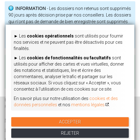
INFORMATION
- Les dossiers non retenus sont supprimés
90 jours après décision prise par nos conseillers. Les dossiers
qui n'ont pas de demande de bien enregistrée sont supprimés
90 jours après leur création. Pour toute modification ou
suppression de vos données, ou question relative à la
► Les 
cookies opérationnels
 sont utilisés pour fournir 
protection des données, merci de
cliquer ici
.
nos services et ne peuvent pas être désactivés pour ces 
finalités.
► Les 
cookies de fonctionnalités ou facultatifs
 sont 
SUPPORT
- Pour un problème technique, contactez-nous à
utilisés pour afficher des cartes et vues virtuelles, donner 
cette adresse :
informatique@lamirand-associes.com
. Pour
des notations et statistiques, lire et écrire des 
une question concernant votre dossier, contactez-nous à cette
commentaires, analyser le trafic et partager sur les 
adresse :
lamirand@lamirand-associes.com
réseaux sociaux. Si vous cliquez sur 
« Accepter »
, vous 
consentez à l'utilisation de ces cookies sur ce site.
En savoir plus sur notre utilisation des 
cookies et des 
BUREAUXONLINE
PARISVENTE
LAMIRAND & ASSOCIÉS
données personnelles
 et nos 
mentions légales
.
PARISESTIMATION
GESTION LOCATIVE
ASSURANCE
Mentions Légales
Partenaires
Mon dossier de candidature en ligne
ACCEPTER
Gestion des cookies
Médiation de la consommation & patrimoine
REJETER
Estimer mon appart
Carte des loyers
Contactez-nous
Connexion