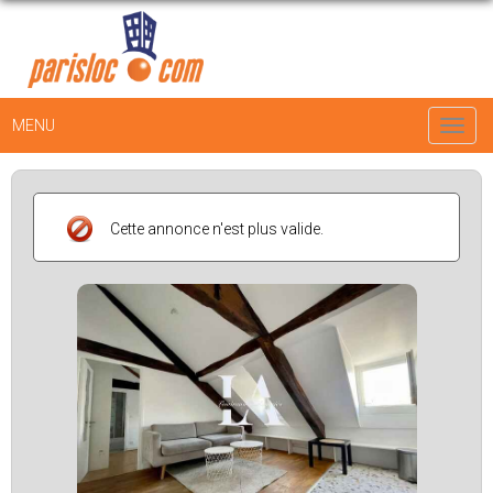
MENU
Toggl
navig
Cette annonce n'est plus valide.