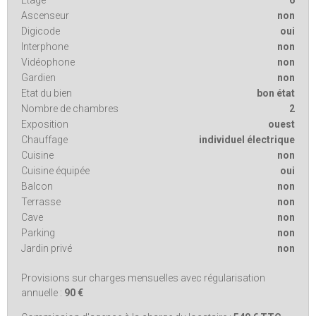
Etage
6
Ascenseur
non
Digicode
oui
Interphone
non
Vidéophone
non
Gardien
non
Etat du bien
bon état
Nombre de chambres
2
Exposition
ouest
Chauffage
individuel électrique
Cuisine
non
Cuisine équipée
oui
Balcon
non
Terrasse
non
Cave
non
Parking
non
Jardin privé
non
Provisions sur charges mensuelles avec régularisation
annuelle :
90 €