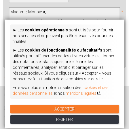
*
► Les 
cookies opérationnels
 sont utilisés pour fournir 
nos services et ne peuvent pas être désactivés pour ces 
finalités.
► Les 
cookies de fonctionnalités ou facultatifs
 sont 
utilisés pour afficher des cartes et vues virtuelles, donner 
*
: champs obligatoires
des notations et statistiques, lire et écrire des 
commentaires, analyser le trafic et partager sur les 
réseaux sociaux. Si vous cliquez sur 
« Accepter »
, vous 
« Retour à la liste des annonces
consentez à l'utilisation de ces cookies sur ce site.
En savoir plus sur notre utilisation des 
cookies et des 
BUREAUXONLINE
PARISVENTE
LAMIRAND & ASSOCIÉS
données personnelles
 et nos 
mentions légales
.
PARISESTIMATION
GESTION LOCATIVE
ASSURANCE
Mentions Légales
Partenaires
Mon dossier de candidature en ligne
ACCEPTER
Gestion des cookies
Médiation de la consommation & patrimoine
REJETER
Estimer mon appart
Carte des loyers
Contactez-nous
Connexion