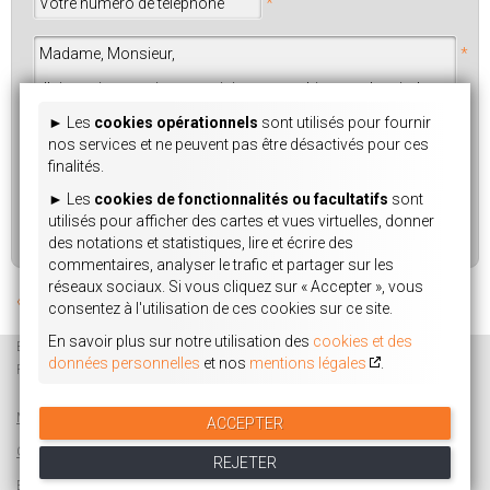
*
*
► Les 
cookies opérationnels
 sont utilisés pour fournir 
nos services et ne peuvent pas être désactivés pour ces 
finalités.
► Les 
cookies de fonctionnalités ou facultatifs
 sont 
utilisés pour afficher des cartes et vues virtuelles, donner 
*
: champs obligatoires
des notations et statistiques, lire et écrire des 
commentaires, analyser le trafic et partager sur les 
réseaux sociaux. Si vous cliquez sur 
« Accepter »
, vous 
« Retour à la liste des annonces
consentez à l'utilisation de ces cookies sur ce site.
En savoir plus sur notre utilisation des 
cookies et des 
BUREAUXONLINE
PARISVENTE
LAMIRAND & ASSOCIÉS
données personnelles
 et nos 
mentions légales
.
PARISESTIMATION
GESTION LOCATIVE
ASSURANCE
Mentions Légales
Partenaires
Mon dossier de candidature en ligne
ACCEPTER
Gestion des cookies
Médiation de la consommation & patrimoine
REJETER
Estimer mon appart
Carte des loyers
Contactez-nous
Connexion